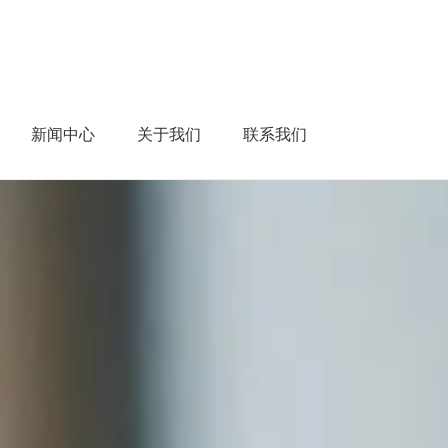
新闻中心
关于我们
联系我们